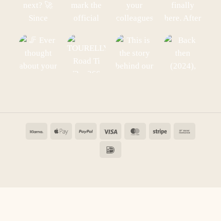
Klarna
Apple
PayPal
Visa
MasterCard
Stripe
Bank
Pay
Transfe
IDeal