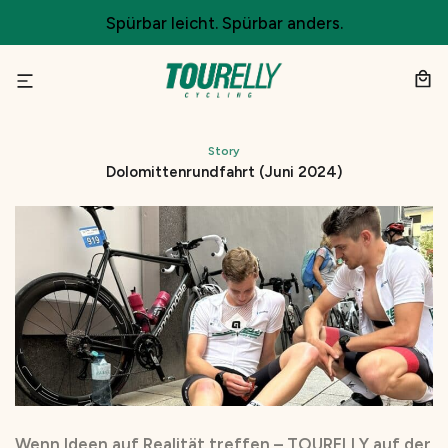
Zum
Spürbar leicht. Spürbar anders.
Inhalt
springen
Story
Dolomittenrundfahrt (Juni 2024)
Wenn Ideen auf Realität treffen – TOURELLY auf der